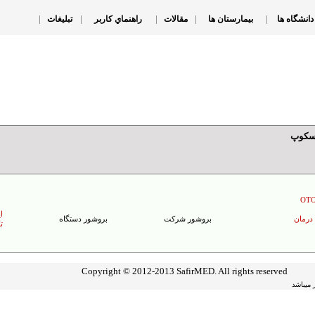
|
|
|
|
|
دانشگاه ها
بیمارستان ها
مقالات
راهنماي کاربر
تبليغات
سکوپ
OT
ا
درمان
بروشور شرکت
بروشور دستگاه
ت
Copyright © 2012-2013 SafirMED. All rights reserved