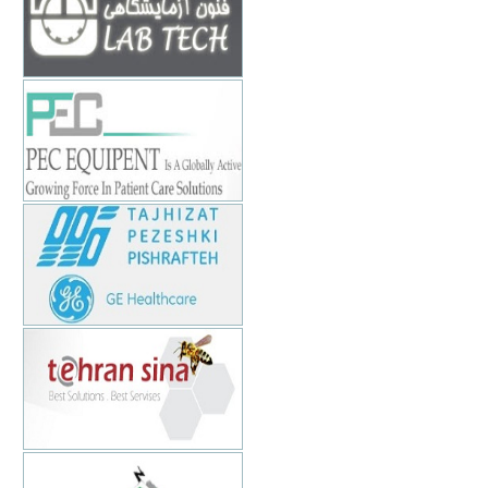
تهران - بهشتي - بعد از سهروردي -
کاووسي فر - نبش کوچه باسقی- پلاک 20
و 21
www.fonoon.co.ir
الکترونیک برتر
88982612-16
تهران - خیابان زرتشت غربی- کوچه سوم
- پلاک 1- ساختمان کیان
www.pec-equipment.com
تجهیزات پزشکی پیشرفته
88660081
تهران-ونک-خیابان توانیر-شهید عباسپور-
کوچه سامی-پلاک 1
www.tppge.com
تهران سینا
66409116
تهران - طالقاني - فريمان - پلاک 30 -
طبقه 3
www.tehransina.com
امیتاک پرشیا
88761000