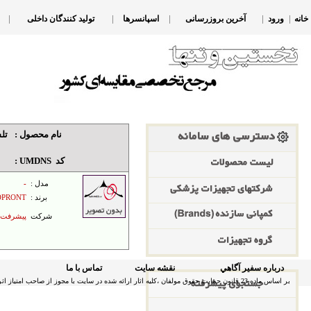
|
|
|
|
|
خانه
ورود
آخرین بروزرسانی
اسپانسرها
تولید کنندگان داخلی
نام محصول :
تل
کد
UMDNS :
مدل :
-
برند :
OPRONT
شرکت
پیشرفت 
درباره سفير آگاهي
نقشه سايت
تماس با ما
بر اساس ماده 23 قانون حمایت حقوق مولفان ،کلیه اثار ارائه شده در سایت با مجوز از صاحب امتیاز اثر میباشد