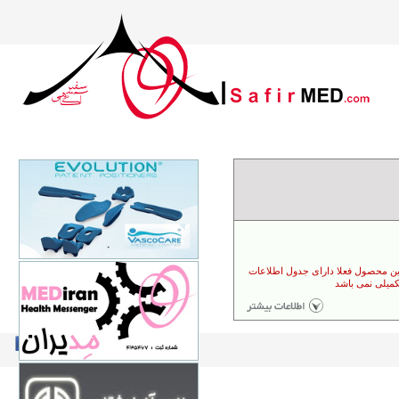
مدیران سلامت سفیر
77500165
تهران- پایین تر از میدان سپاه- نبش کوچه
احمد نیا- پلاک یک
مدیران سلامت سفیر
ین محصول فعلا دارای جدول اطلاعات
77500165
کمیلی نمی باشد
تهران- پایین تر از میدان سپاه- نبش کوچه
احمد نیا- پلاک یک
Join Us
About Safir
فنون آزمایشگاهی تهران
88748000