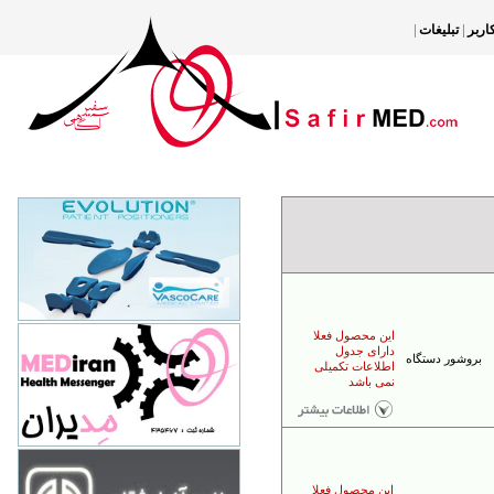
|
|
اربر
تبليغات
مدیران سلامت سفیر
77500165
تهران- پایین تر از میدان سپاه- نبش کوچه
احمد نیا- پلاک یک
مدیران سلامت سفیر
این محصول فعلا
77500165
دارای جدول
بروشور دستگاه
اطلاعات تکمیلی
تهران- پایین تر از میدان سپاه- نبش کوچه
نمی باشد
احمد نیا- پلاک یک
فنون آزمایشگاهی تهران
88748000
این محصول فعلا