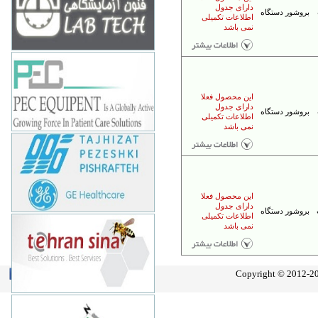
تهران - بهشتي - بعد از سهروردي -
دارای جدول
کاووسي فر - نبش کوچه باسقی- پلاک 20
بروشور دستگاه
اطلاعات تکمیلی
و 21
نمی باشد
www.fonoon.co.ir
الکترونیک برتر
88982612-16
تهران - خیابان زرتشت غربی- کوچه سوم
- پلاک 1- ساختمان کیان
این محصول فعلا
www.pec-equipment.com
دارای جدول
بروشور دستگاه
اطلاعات تکمیلی
نمی باشد
تجهیزات پزشکی پیشرفته
88660081
تهران-ونک-خیابان توانیر-شهید عباسپور-
کوچه سامی-پلاک 1
www.tppge.com
این محصول فعلا
دارای جدول
بروشور دستگاه
اطلاعات تکمیلی
تهران سینا
نمی باشد
66409116
تهران - طالقاني - فريمان - پلاک 30 -
طبقه 3
www.tehransina.com
Copyright © 2012-201
Join Us
About Safir
امیتاک پرشیا
88761000