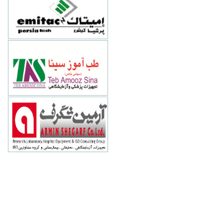
تهران-خيابان میرعماد- کوچه یازدهم-
پلاک 26
طب آموز سینا
88794073
تهران-وليعصر - نيلو - بالاتر از توانير -
پلاک ساختمان نيلو 4 - طبقه 5 - واحد 21
آرمین شگرف
88500745
تهران-خيابان سهروردي -ميدان پاليزي-
خيابان قندي غربي-پلاک 25-طبقه اول
www.arminshegarf.com