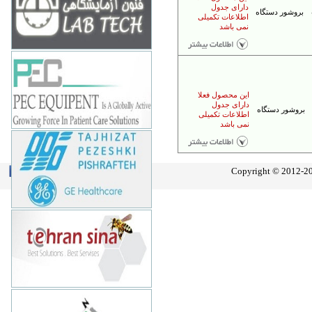
تهران - بهشتي - بعد از سهروردي -
دارای جدول
کاووسي فر - نبش کوچه باسقی- پلاک 20
بروشور دستگاه
اطلاعات تکمیلی
و 21
نمی باشد
www.fonoon.co.ir
الکترونیک برتر
88982612-16
تهران - خیابان زرتشت غربی- کوچه سوم
- پلاک 1- ساختمان کیان
این محصول فعلا
www.pec-equipment.com
دارای جدول
بروشور دستگاه
اطلاعات تکمیلی
نمی باشد
تجهیزات پزشکی پیشرفته
88660081
تهران-ونک-خیابان توانیر-شهید عباسپور-
کوچه سامی-پلاک 1
Copyright © 2012-201
Join Us
About Safir
www.tppge.com
تهران سینا
66409116
تهران - طالقاني - فريمان - پلاک 30 -
طبقه 3
www.tehransina.com
امیتاک پرشیا
88761000