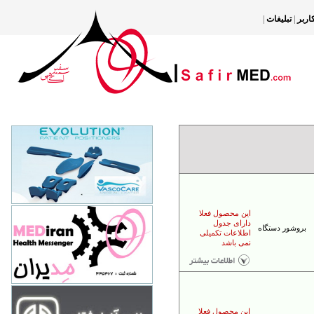
|
|
اربر
تبليغات
مدیران سلامت سفیر
77500165
تهران- پایین تر از میدان سپاه- نبش کوچه
احمد نیا- پلاک یک
مدیران سلامت سفیر
این محصول فعلا
77500165
دارای جدول
بروشور دستگاه
اطلاعات تکمیلی
تهران- پایین تر از میدان سپاه- نبش کوچه
نمی باشد
احمد نیا- پلاک یک
فنون آزمایشگاهی تهران
88748000
این محصول فعلا