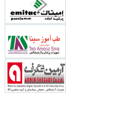
تهران-خيابان میرعماد- کوچه یازدهم-
پلاک 26
طب آموز سینا
88794073
تهران-وليعصر - نيلو - بالاتر از توانير -
پلاک ساختمان نيلو 4 - طبقه 5 - واحد 21
آرمین شگرف
88500745
تهران-خيابان سهروردي -ميدان پاليزي-
خيابان قندي غربي-پلاک 25-طبقه اول
www.arminshegarf.com