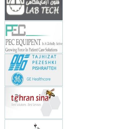
تهران - بهشتي - بعد از سهروردي -
کاووسي فر - نبش کوچه باسقی- پلاک 20
و 21
www.fonoon.co.ir
الکترونیک برتر
88982612-16
تهران - خیابان زرتشت غربی- کوچه سوم
- پلاک 1- ساختمان کیان
www.pec-equipment.com
تجهیزات پزشکی پیشرفته
88660081
تهران-ونک-خیابان توانیر-شهید عباسپور-
کوچه سامی-پلاک 1
www.tppge.com
تهران سینا
66409116
تهران - طالقاني - فريمان - پلاک 30 -
طبقه 3
www.tehransina.com
امیتاک پرشیا
88761000