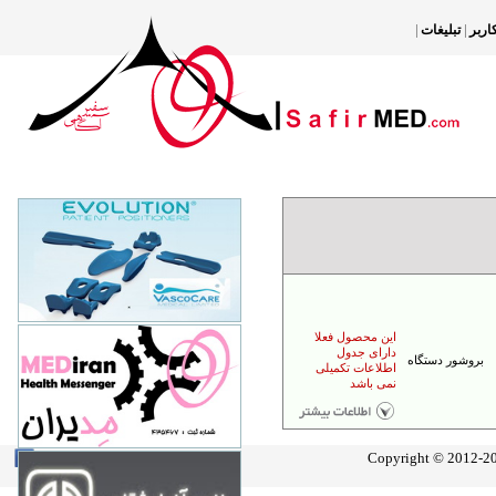
|
|
اربر
تبليغات
مدیران سلامت سفیر
77500165
تهران- پایین تر از میدان سپاه- نبش کوچه
احمد نیا- پلاک یک
مدیران سلامت سفیر
این محصول فعلا
77500165
دارای جدول
بروشور دستگاه
اطلاعات تکمیلی
تهران- پایین تر از میدان سپاه- نبش کوچه
نمی باشد
احمد نیا- پلاک یک
Copyright © 2012-201
Join Us
About Safir
فنون آزمایشگاهی تهران
88748000