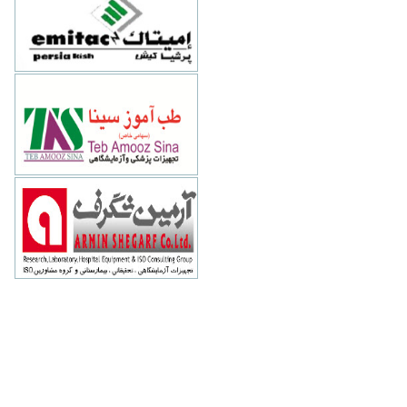
تهران-خيابان میرعماد- کوچه یازدهم-
پلاک 26
طب آموز سینا
88794073
تهران-وليعصر - نيلو - بالاتر از توانير -
پلاک ساختمان نيلو 4 - طبقه 5 - واحد 21
آرمین شگرف
88500745
تهران-خيابان سهروردي -ميدان پاليزي-
خيابان قندي غربي-پلاک 25-طبقه اول
www.arminshegarf.com